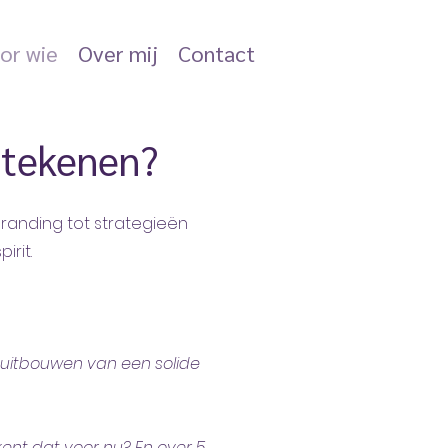
or wie
Over mij
Contact
etekenen?
randing tot strategieën
irit.
en uitbouwen van een solide
ent dat voor nu? En over 5