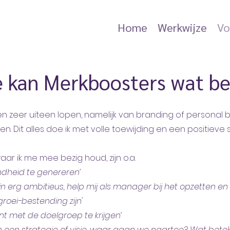
Home
Werkwijze
Vo
e kan Merkboosters wat b
zeer uiteen lopen, namelijk van branding of personal b
 Dit alles doe ik met volle toewijding en een positieve sp
r ik me mee bezig houd, zijn o.a.
dheid te genereren’
zijn erg ambitieus, help mij als manager bij het opzetten 
oei-bestending zijn'
 met de doelgroep te krijgen’
n een strategie of visie, waar gaan we naartoe? Wat betek