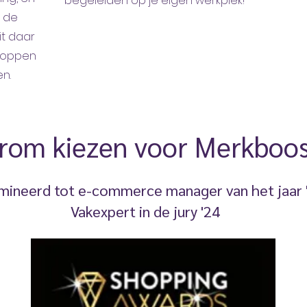
begeleiden op je eigen werkplek!
j de
it daar
knoppen
en.
rom kiezen voor Merkboos
ineerd tot e-commerce manager van het jaar 
Vakexpert in de jury '24