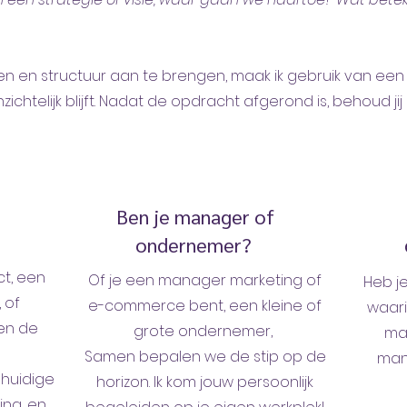
n en structuur aan te brengen, maak ik gebruik van een
zichtelijk blijft. Nadat de opdracht afgerond is, behoud ji
Ben je manager of
ondernemer?
t, een
Of je een manager marketing of
Heb j
 of
e-commerce bent, een kleine of
waari
en de
grote ondernemer,
ma
Samen bepalen we de stip op de
man
huidige
horizon. Ik kom jouw persoonlijk
ing, en