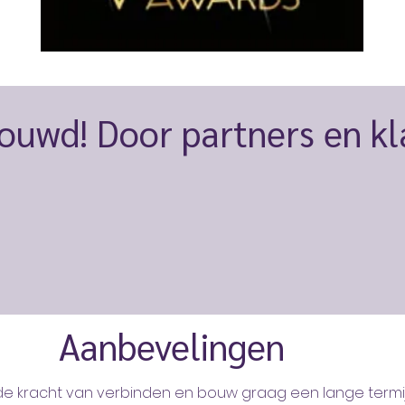
ouwd! Door partners en k
Aanbevelingen
n de kracht van verbinden en bouw graag een lange termijn