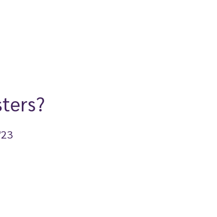
ters?
'23