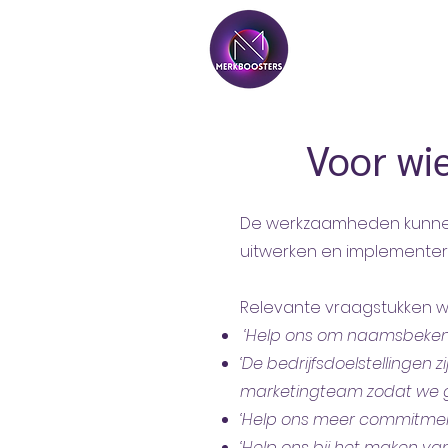
Voor wi
De werkzaamheden kunnen 
uitwerken en implementeren.
Relevante vraagstukken waa
‘Help ons om naamsbeken
‘De bedrijfsdoelstellingen 
marketingteam zodat we gr
‘Help ons meer commitment
‘Help ons bij het maken va